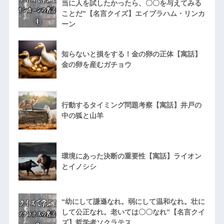
当に人を試したかったら、〇〇を与えてみる
ことだ”【名言クイズ】エイブラハム・リンカ
ーン
知らないと損をする！金の卵の正体【寓話】
金の卵を産むガチョウ
行動するタイミング問題考察【寓話】井戸の
中の狐と山羊
環境にあった決断の重要性【寓話】ライオン
とイノシシ
“幼にして謙遜なれ。弱にして温和なれ。壮に
して公正なれ。老いては〇〇なれ”【名言クイ
ズ】哲学者ソクラテス