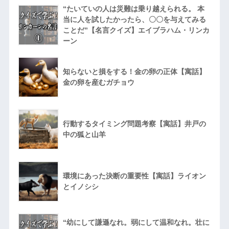
“たいていの人は災難は乗り越えられる。 本
当に人を試したかったら、〇〇を与えてみる
ことだ”【名言クイズ】エイブラハム・リンカ
ーン
知らないと損をする！金の卵の正体【寓話】
金の卵を産むガチョウ
行動するタイミング問題考察【寓話】井戸の
中の狐と山羊
環境にあった決断の重要性【寓話】ライオン
とイノシシ
“幼にして謙遜なれ。弱にして温和なれ。壮に