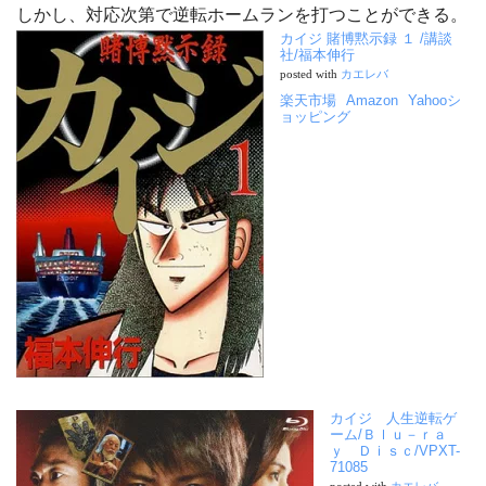
しかし、対応次第で逆転ホームランを打つことができる。
カイジ 賭博黙示録 １ /講談
社/福本伸行
posted with
カエレバ
楽天市場
Amazon
Yahooシ
ョッピング
カイジ 人生逆転ゲ
ーム/Ｂｌｕ－ｒａ
ｙ Ｄｉｓｃ/VPXT-
71085