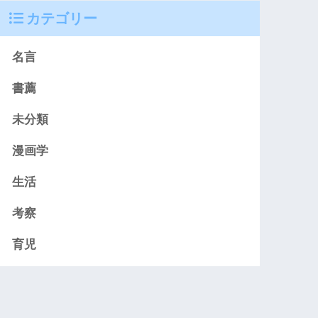
カテゴリー
名言
書薦
未分類
漫画学
生活
考察
育児