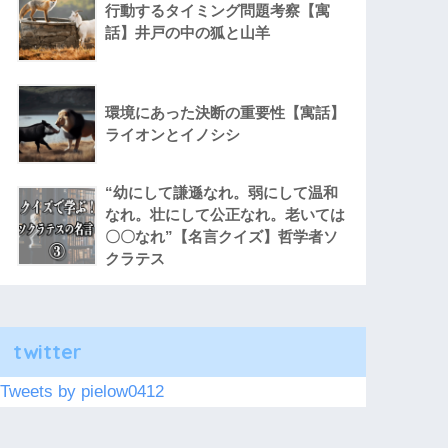
行動するタイミング問題考察【寓
話】井戸の中の狐と山羊
環境にあった決断の重要性【寓話】
ライオンとイノシシ
“幼にして謙遜なれ。弱にして温和
なれ。壮にして公正なれ。老いては
〇〇なれ”【名言クイズ】哲学者ソ
クラテス
twitter
Tweets by pielow0412