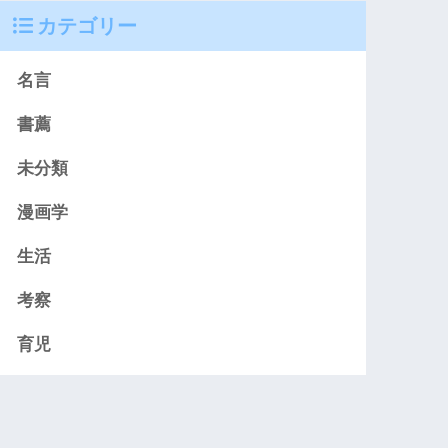
カテゴリー
名言
書薦
未分類
漫画学
生活
考察
育児