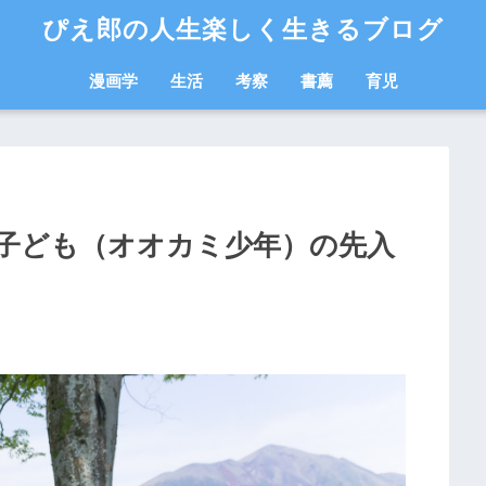
ぴえ郎の人生楽しく生きるブログ
漫画学
生活
考察
書薦
育児
子ども（オオカミ少年）の先入