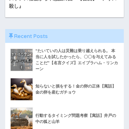
殺し』
Recent Posts
“たいていの人は災難は乗り越えられる。 本
当に人を試したかったら、〇〇を与えてみる
ことだ”【名言クイズ】エイブラハム・リンカ
ーン
知らないと損をする！金の卵の正体【寓話】
金の卵を産むガチョウ
行動するタイミング問題考察【寓話】井戸の
中の狐と山羊